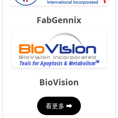
FabGennix
BioVision
看更多 ⮕