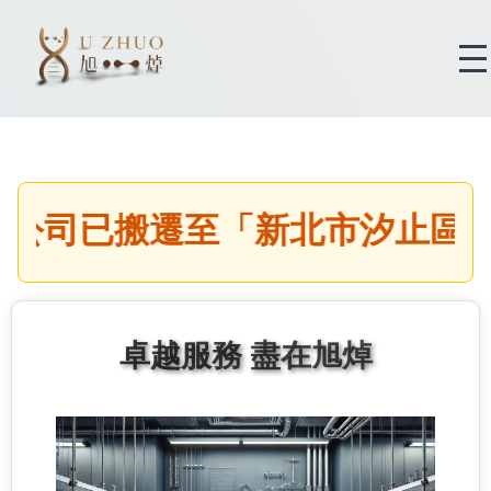
司已搬遷至「新北市汐止區新台五
卓越服務 盡在旭焯