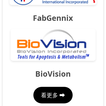
FabGennix
BioVision
看更多 ⮕