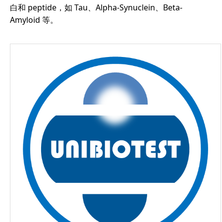
白和 peptide，如 Tau、Alpha-Synuclein、Beta-
Amyloid 等。